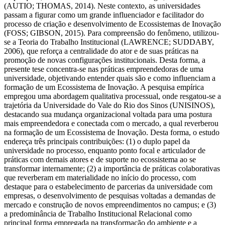
(AUTIO; THOMAS, 2014). Neste contexto, as universidades
passam a figurar como um grande influenciador e facilitador do
processo de criação e desenvolvimento de Ecossistemas de Inovação
(FOSS; GIBSON, 2015). Para compreensão do fenômeno, utilizou-
se a Teoria do Trabalho Institucional (LAWRENCE; SUDDABY,
2006), que reforça a centralidade do ator e de suas práticas na
promoção de novas configurações institucionais. Desta forma, a
presente tese concentra-se nas práticas empreendedoras de uma
universidade, objetivando entender quais são e como influenciam a
formação de um Ecossistema de Inovação. A pesquisa empírica
empregou uma abordagem qualitativa processual, onde resgatou-se a
trajetória da Universidade do Vale do Rio dos Sinos (UNISINOS),
destacando sua mudança organizacional voltada para uma postura
mais empreendedora e conectada com o mercado, a qual reverberou
na formação de um Ecossistema de Inovação. Desta forma, o estudo
endereça três principais contribuições: (1) o duplo papel da
universidade no processo, enquanto ponto focal e articulador de
práticas com demais atores e de suporte no ecossistema ao se
transformar internamente; (2) a importância de práticas colaborativas
que reverberam em materialidade no início do processo, com
destaque para o estabelecimento de parcerias da universidade com
empresas, o desenvolvimento de pesquisas voltadas a demandas de
mercado e construção de novos empreendimentos no campus; e (3)
a predominância de Trabalho Institucional Relacional como
principal forma empregada na transformação do ambiente e a