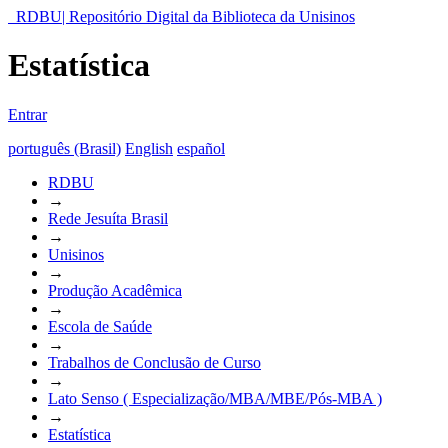
RDBU| Repositório Digital da Biblioteca da Unisinos
Estatística
Entrar
português (Brasil)
English
español
RDBU
→
Rede Jesuíta Brasil
→
Unisinos
→
Produção Acadêmica
→
Escola de Saúde
→
Trabalhos de Conclusão de Curso
→
Lato Senso ( Especialização/MBA/MBE/Pós-MBA )
→
Estatística