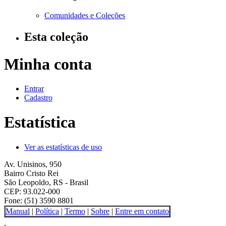
Comunidades e Coleções
Esta coleção
Minha conta
Entrar
Cadastro
Estatística
Ver as estatísticas de uso
Av. Unisinos, 950
Bairro Cristo Rei
São Leopoldo, RS - Brasil
CEP: 93.022-000
Fone: (51) 3590 8801
Manual
|
Política
|
Termo
|
Sobre
|
Entre em contato