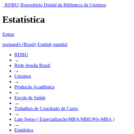
RDBU| Repositório Digital da Biblioteca da Unisinos
Estatística
Entrar
português (Brasil)
English
español
RDBU
→
Rede Jesuíta Brasil
→
Unisinos
→
Produção Acadêmica
→
Escola de Saúde
→
Trabalhos de Conclusão de Curso
→
Lato Senso ( Especialização/MBA/MBE/Pós-MBA )
→
Estatística