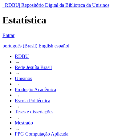
RDBU| Repositório Digital da Biblioteca da Unisinos
Estatística
Entrar
português (Brasil)
English
español
RDBU
→
Rede Jesuíta Brasil
→
Unisinos
→
Produção Acadêmica
→
Escola Politécnica
→
Teses e dissertações
→
Mestrado
→
PPG Computação Aplicada