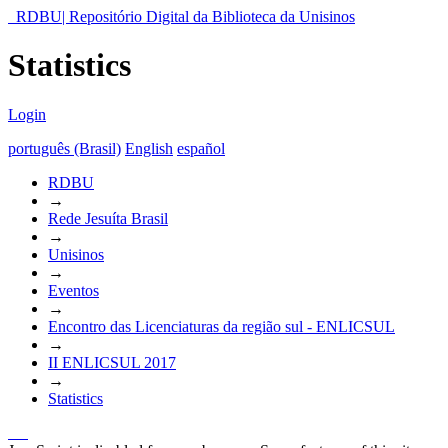
RDBU| Repositório Digital da Biblioteca da Unisinos
Statistics
Login
português (Brasil)
English
español
RDBU
→
Rede Jesuíta Brasil
→
Unisinos
→
Eventos
→
Encontro das Licenciaturas da região sul - ENLICSUL
→
II ENLICSUL 2017
→
Statistics