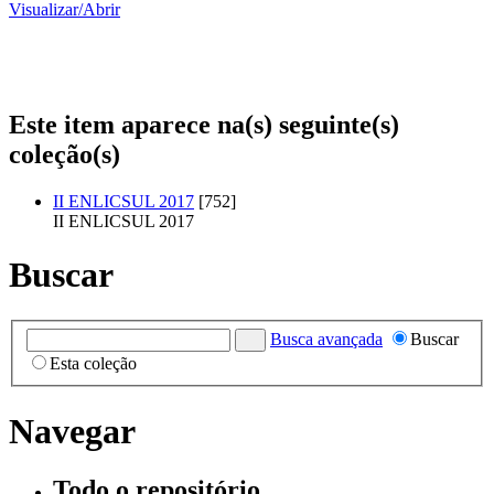
Visualizar/
Abrir
Este item aparece na(s) seguinte(s)
coleção(s)
II ENLICSUL 2017
[752]
II ENLICSUL 2017
Buscar
Busca avançada
Buscar
Esta coleção
Navegar
Todo o repositório