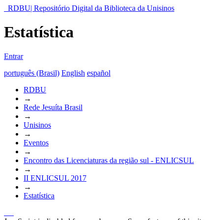
RDBU| Repositório Digital da Biblioteca da Unisinos
Estatística
Entrar
português (Brasil)
English
español
RDBU
→
Rede Jesuíta Brasil
→
Unisinos
→
Eventos
→
Encontro das Licenciaturas da região sul - ENLICSUL
→
II ENLICSUL 2017
→
Estatística