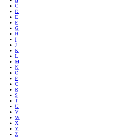
B
C
D
E
F
G
H
I
J
K
L
M
N
O
P
Q
R
S
T
U
V
W
X
Y
Z