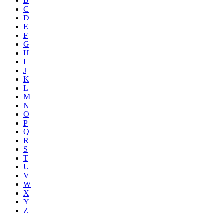
B
C
D
E
F
G
H
I
J
K
L
M
N
O
P
Q
R
S
T
U
V
W
X
Y
Z