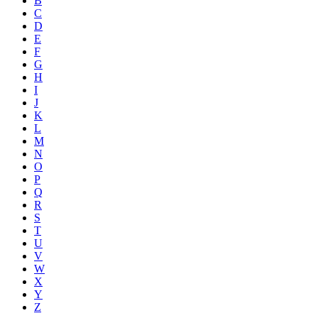
B
C
D
E
F
G
H
I
J
K
L
M
N
O
P
Q
R
S
T
U
V
W
X
Y
Z