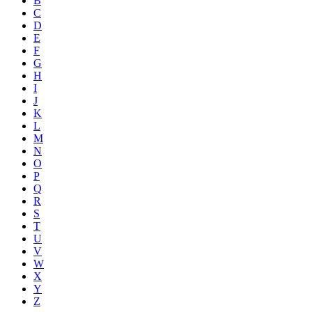
B
C
D
E
F
G
H
I
J
K
L
M
N
O
P
Q
R
S
T
U
V
W
X
Y
Z