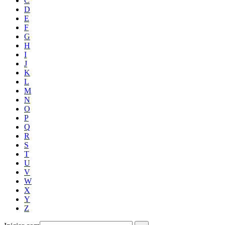
C
D
E
F
G
H
I
J
K
L
M
N
O
P
Q
R
S
T
U
V
W
X
Y
Z