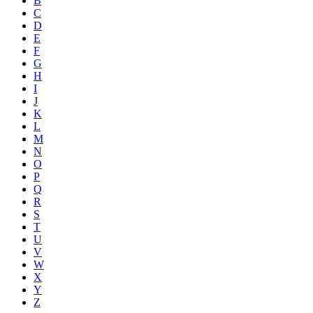
B
C
D
E
F
G
H
I
J
K
L
M
N
O
P
Q
R
S
T
U
V
W
X
Y
Z