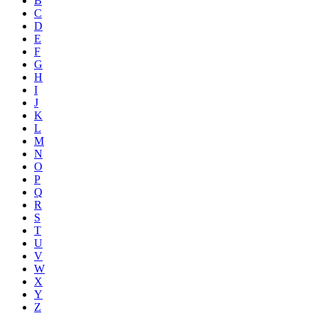
B
C
D
E
F
G
H
I
J
K
L
M
N
O
P
Q
R
S
T
U
V
W
X
Y
Z