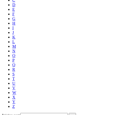
C
D
E
F
G
H
I
J
K
L
M
N
O
P
Q
R
S
T
U
V
W
X
Y
Z