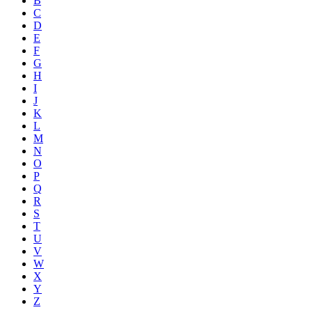
B
C
D
E
F
G
H
I
J
K
L
M
N
O
P
Q
R
S
T
U
V
W
X
Y
Z