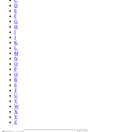
C
D
E
F
G
H
I
J
K
L
M
N
O
P
Q
R
S
T
U
V
W
X
Y
Z