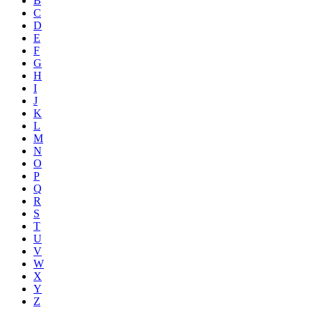
B
C
D
E
F
G
H
I
J
K
L
M
N
O
P
Q
R
S
T
U
V
W
X
Y
Z