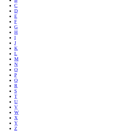
B
C
D
E
F
G
H
I
J
K
L
M
N
O
P
Q
R
S
T
U
V
W
X
Y
Z