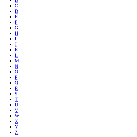
B
C
D
E
F
G
H
I
J
K
L
M
N
O
P
Q
R
S
T
U
V
W
X
Y
Z