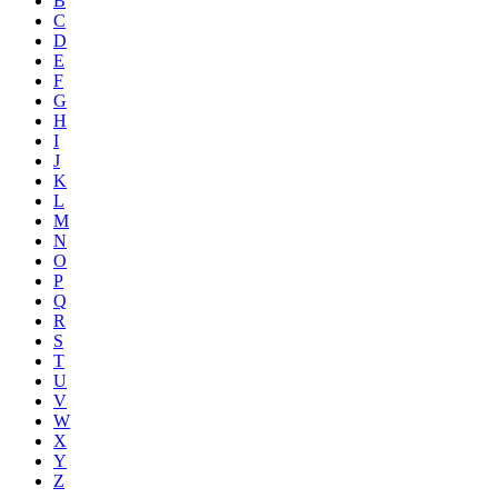
B
C
D
E
F
G
H
I
J
K
L
M
N
O
P
Q
R
S
T
U
V
W
X
Y
Z