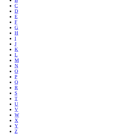
B
C
D
E
F
G
H
I
J
K
L
M
N
O
P
Q
R
S
T
U
V
W
X
Y
Z