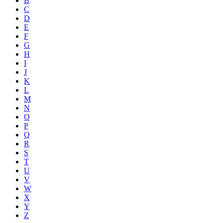
B
C
D
E
F
G
H
I
J
K
L
M
N
O
P
Q
R
S
T
U
V
W
X
Y
Z