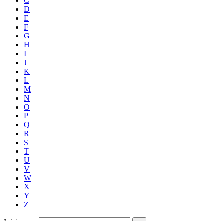
C
D
E
F
G
H
I
J
K
L
M
N
O
P
Q
R
S
T
U
V
W
X
Y
Z