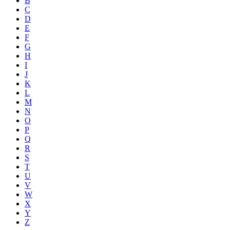
B
C
D
E
F
G
H
I
J
K
L
M
N
O
P
Q
R
S
T
U
V
W
X
Y
Z