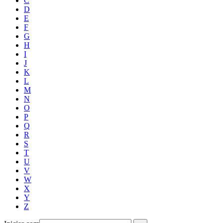
C
D
E
F
G
H
I
J
K
L
M
N
O
P
Q
R
S
T
U
V
W
X
Y
Z