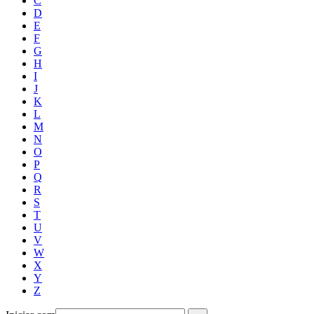
C
D
E
F
G
H
I
J
K
L
M
N
O
P
Q
R
S
T
U
V
W
X
Y
Z