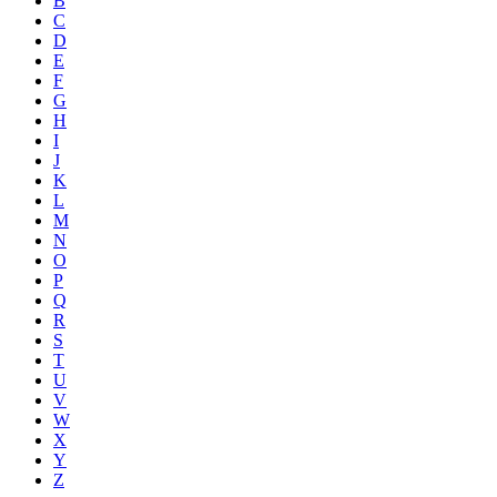
B
C
D
E
F
G
H
I
J
K
L
M
N
O
P
Q
R
S
T
U
V
W
X
Y
Z