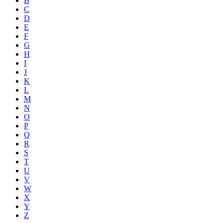
B
C
D
E
F
G
H
I
J
K
L
M
N
O
P
Q
R
S
T
U
V
W
X
Y
Z