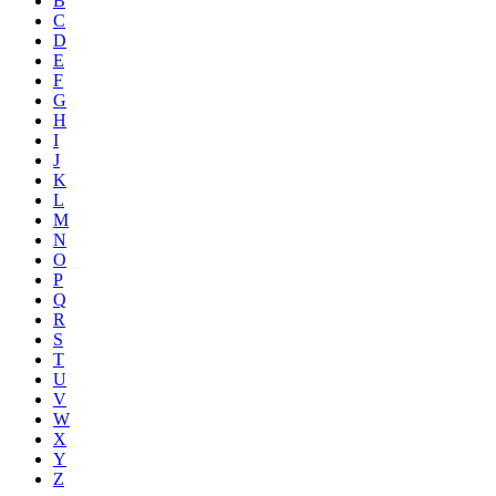
B
C
D
E
F
G
H
I
J
K
L
M
N
O
P
Q
R
S
T
U
V
W
X
Y
Z