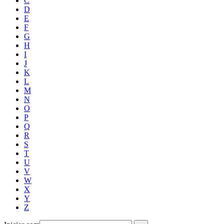
C
D
E
F
G
H
I
J
K
L
M
N
O
P
Q
R
S
T
U
V
W
X
Y
Z