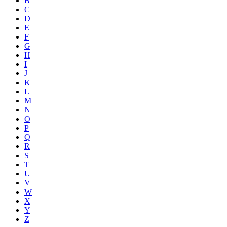
B
C
D
E
F
G
H
I
J
K
L
M
N
O
P
Q
R
S
T
U
V
W
X
Y
Z