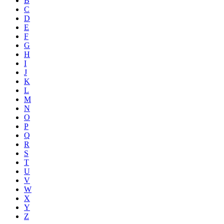
B
C
D
E
F
G
H
I
J
K
L
M
N
O
P
Q
R
S
T
U
V
W
X
Y
Z