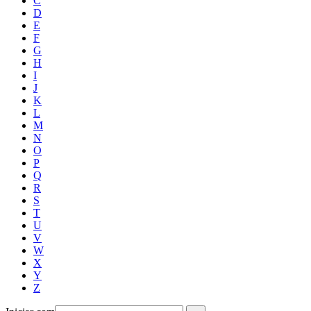
C
D
E
F
G
H
I
J
K
L
M
N
O
P
Q
R
S
T
U
V
W
X
Y
Z