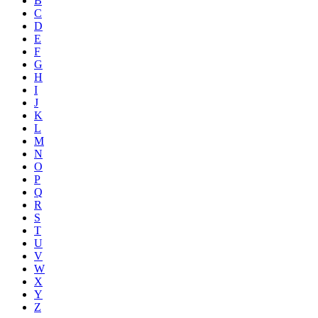
B
C
D
E
F
G
H
I
J
K
L
M
N
O
P
Q
R
S
T
U
V
W
X
Y
Z