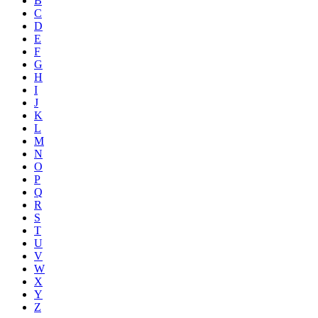
B
C
D
E
F
G
H
I
J
K
L
M
N
O
P
Q
R
S
T
U
V
W
X
Y
Z