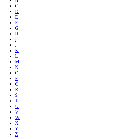
B
C
D
E
F
G
H
I
J
K
L
M
N
O
P
Q
R
S
T
U
V
W
X
Y
Z