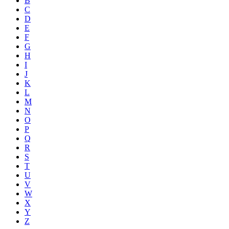
B
C
D
E
F
G
H
I
J
K
L
M
N
O
P
Q
R
S
T
U
V
W
X
Y
Z