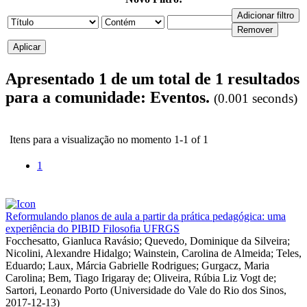
Apresentado 1 de um total de 1 resultados
para a comunidade: Eventos.
(0.001 seconds)
Itens para a visualização no momento 1-1 of 1
1
Reformulando planos de aula a partir da prática pedagógica: uma
experiência do PIBID Filosofia UFRGS
Focchesatto, Gianluca Ravásio
;
Quevedo, Dominique da Silveira
;
Nicolini, Alexandre Hidalgo
;
Wainstein, Carolina de Almeida
;
Teles,
Eduardo
;
Laux, Márcia Gabrielle Rodrigues
;
Gurgacz, Maria
Carolina
;
Bem, Tiago Irigaray de
;
Oliveira, Rúbia Liz Vogt de
;
Sartori, Leonardo Porto
(
Universidade do Vale do Rio dos Sinos
,
2017-12-13
)