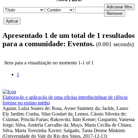
Apresentado 1 de um total de 1 resultados
para a comunidade: Eventos.
(0.001 seconds)
Itens para a visualização no momento 1-1 of 1
1
Elaboração e aplicação de uma oficina interdisciplinar de ciência
forense no ensino médio
Aguiar, Luíza Soares de
;
Rosa, Avner Staimetz da
;
Jackle, Lauro
Ely Jardim
;
Cunha, Silas Goulart da
;
Lemos, Cássio Silveira de
;
Csizmar, Priscila Farias
;
Rakowski, Ítalo Kenne
;
Gasparini, Vanessa
Jorge
;
Silva, Andréia Carvalho da
;
Moço, Maria Cecília de Chiara
;
Silva, Maria Terezinha Xavier
;
Salgado, Tania Denise Miskinis
(
Universidade do Vale do Rio dos Sinos
,
2017-12-13
)