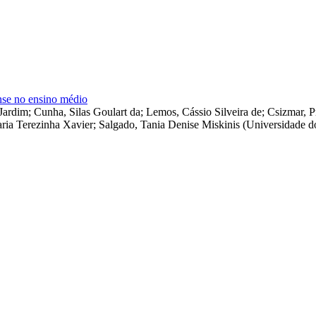
ense no ensino médio
 Jardim
;
Cunha, Silas Goulart da
;
Lemos, Cássio Silveira de
;
Csizmar, Pr
aria Terezinha Xavier
;
Salgado, Tania Denise Miskinis
(
Universidade d