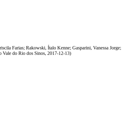
iscila Farias
;
Rakowski, Ítalo Kenne
;
Gasparini, Vanessa Jorge
;
o Vale do Rio dos Sinos
,
2017-12-13
)