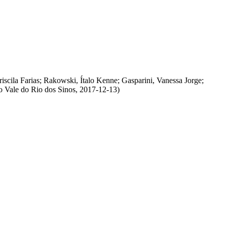
iscila Farias
;
Rakowski, Ítalo Kenne
;
Gasparini, Vanessa Jorge
;
o Vale do Rio dos Sinos
,
2017-12-13
)