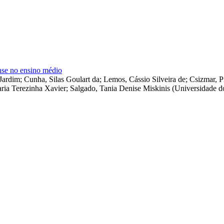
ense no ensino médio
 Jardim
;
Cunha, Silas Goulart da
;
Lemos, Cássio Silveira de
;
Csizmar, Pr
aria Terezinha Xavier
;
Salgado, Tania Denise Miskinis
(
Universidade d