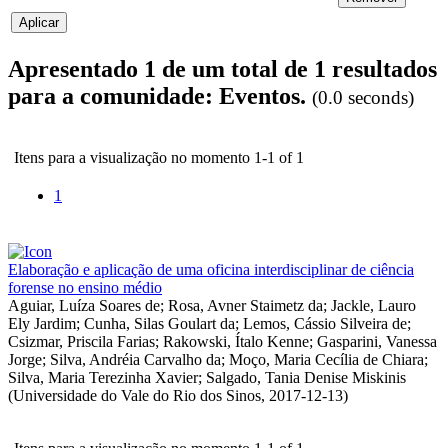
Apresentado 1 de um total de 1 resultados
para a comunidade: Eventos.
(0.0 seconds)
Itens para a visualização no momento 1-1 of 1
1
Elaboração e aplicação de uma oficina interdisciplinar de ciência
forense no ensino médio
Aguiar, Luíza Soares de
;
Rosa, Avner Staimetz da
;
Jackle, Lauro
Ely Jardim
;
Cunha, Silas Goulart da
;
Lemos, Cássio Silveira de
;
Csizmar, Priscila Farias
;
Rakowski, Ítalo Kenne
;
Gasparini, Vanessa
Jorge
;
Silva, Andréia Carvalho da
;
Moço, Maria Cecília de Chiara
;
Silva, Maria Terezinha Xavier
;
Salgado, Tania Denise Miskinis
(
Universidade do Vale do Rio dos Sinos
,
2017-12-13
)