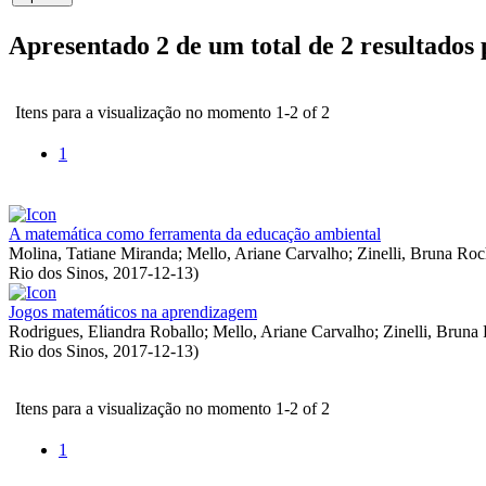
Apresentado 2 de um total de 2 resultados
Itens para a visualização no momento 1-2 of 2
1
A matemática como ferramenta da educação ambiental
Molina, Tatiane Miranda
;
Mello, Ariane Carvalho
;
Zinelli, Bruna Ro
Rio dos Sinos
,
2017-12-13
)
Jogos matemáticos na aprendizagem
Rodrigues, Eliandra Roballo
;
Mello, Ariane Carvalho
;
Zinelli, Bruna
Rio dos Sinos
,
2017-12-13
)
Itens para a visualização no momento 1-2 of 2
1