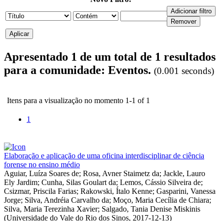
Apresentado 1 de um total de 1 resultados
para a comunidade: Eventos.
(0.001 seconds)
Itens para a visualização no momento 1-1 of 1
1
Elaboração e aplicação de uma oficina interdisciplinar de ciência
forense no ensino médio
Aguiar, Luíza Soares de
;
Rosa, Avner Staimetz da
;
Jackle, Lauro
Ely Jardim
;
Cunha, Silas Goulart da
;
Lemos, Cássio Silveira de
;
Csizmar, Priscila Farias
;
Rakowski, Ítalo Kenne
;
Gasparini, Vanessa
Jorge
;
Silva, Andréia Carvalho da
;
Moço, Maria Cecília de Chiara
;
Silva, Maria Terezinha Xavier
;
Salgado, Tania Denise Miskinis
(
Universidade do Vale do Rio dos Sinos
,
2017-12-13
)