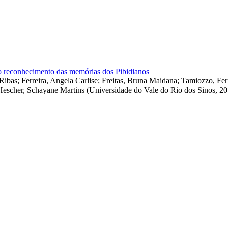
elo reconhecimento das memórias dos Pibidianos
 Ribas
;
Ferreira, Angela Carlise
;
Freitas, Bruna Maidana
;
Tamiozzo, Fe
Hescher, Schayane Martins
(
Universidade do Vale do Rio dos Sinos
,
20