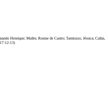
rnando Henrique
;
Muller, Ronise de Castro
;
Tamiozzo, Jéssica
;
Callai,
17-12-13
)