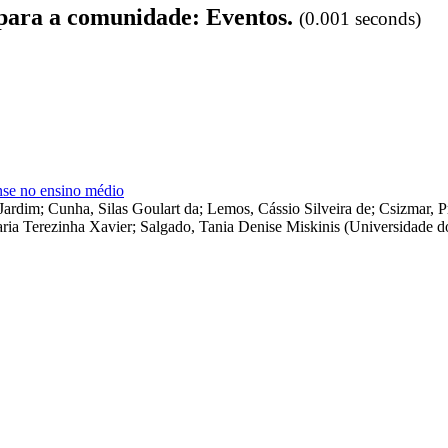
 para a comunidade: Eventos.
(0.001 seconds)
ense no ensino médio
 Jardim
;
Cunha, Silas Goulart da
;
Lemos, Cássio Silveira de
;
Csizmar, Pr
aria Terezinha Xavier
;
Salgado, Tania Denise Miskinis
(
Universidade d