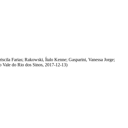
iscila Farias
;
Rakowski, Ítalo Kenne
;
Gasparini, Vanessa Jorge
;
o Vale do Rio dos Sinos
,
2017-12-13
)