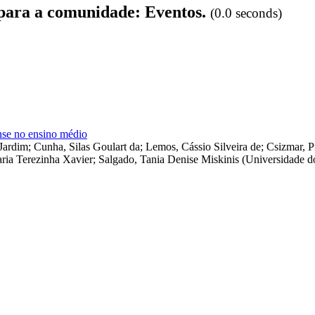
 para a comunidade: Eventos.
(0.0 seconds)
ense no ensino médio
 Jardim
;
Cunha, Silas Goulart da
;
Lemos, Cássio Silveira de
;
Csizmar, Pr
aria Terezinha Xavier
;
Salgado, Tania Denise Miskinis
(
Universidade d