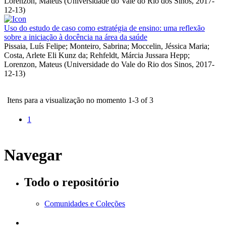
Lorenzon, Mateus
(
Universidade do Vale do Rio dos Sinos
,
2017-
12-13
)
Uso do estudo de caso como estratégia de ensino: uma reflexão
sobre a iniciação à docência na área da saúde
Pissaia, Luís Felipe
;
Monteiro, Sabrina
;
Moccelin, Jéssica Maria
;
Costa, Arlete Eli Kunz da
;
Rehfeldt, Márcia Jussara Hepp
;
Lorenzon, Mateus
(
Universidade do Vale do Rio dos Sinos
,
2017-
12-13
)
Itens para a visualização no momento 1-3 of 3
1
Navegar
Todo o repositório
Comunidades e Coleções