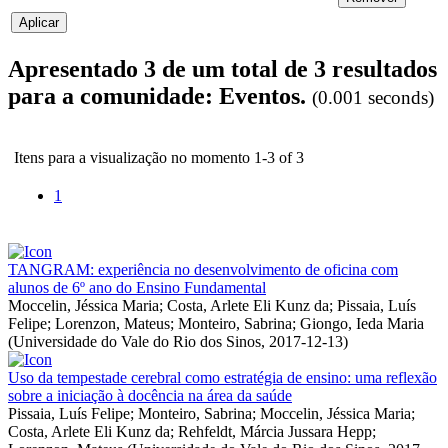
Apresentado 3 de um total de 3 resultados
para a comunidade: Eventos.
(0.001 seconds)
Itens para a visualização no momento 1-3 of 3
1
TANGRAM: experiência no desenvolvimento de oficina com
alunos de 6º ano do Ensino Fundamental
Moccelin, Jéssica Maria
;
Costa, Arlete Eli Kunz da
;
Pissaia, Luís
Felipe
;
Lorenzon, Mateus
;
Monteiro, Sabrina
;
Giongo, Ieda Maria
(
Universidade do Vale do Rio dos Sinos
,
2017-12-13
)
Uso da tempestade cerebral como estratégia de ensino: uma reflexão
sobre a iniciação à docência na área da saúde
Pissaia, Luís Felipe
;
Monteiro, Sabrina
;
Moccelin, Jéssica Maria
;
Costa, Arlete Eli Kunz da
;
Rehfeldt, Márcia Jussara Hepp
;