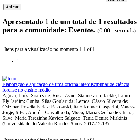
Apresentado 1 de um total de 1 resultados
para a comunidade: Eventos.
(0.001 seconds)
Itens para a visualização no momento 1-1 of 1
1
Elaboração e aplicação de uma oficina interdisciplinar de ciência
forense no ensino médio
Aguiar, Luíza Soares de
;
Rosa, Avner Staimetz da
;
Jackle, Lauro
Ely Jardim
;
Cunha, Silas Goulart da
;
Lemos, Cássio Silveira de
;
Csizmar, Priscila Farias
;
Rakowski, Ítalo Kenne
;
Gasparini, Vanessa
Jorge
;
Silva, Andréia Carvalho da
;
Moço, Maria Cecília de Chiara
;
Silva, Maria Terezinha Xavier
;
Salgado, Tania Denise Miskinis
(
Universidade do Vale do Rio dos Sinos
,
2017-12-13
)